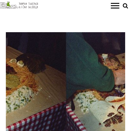
JOVANA LUTOVAC <|||O
Otvaranje izložbe Jovane Lutovac „10 kolača apokalipse”