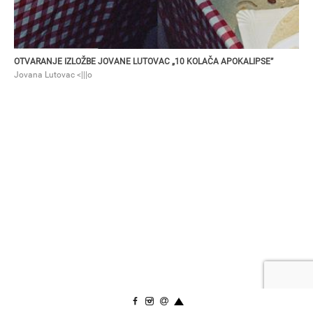
OTVARANJE IZLOŽBE JOVANE LUTOVAC „10 KOLAČA APOKALIPSE”
Jovana Lutovac <|||o