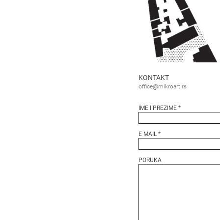
KONTAKT
office@mikroart.rs
IME I PREZIME *
E MAIL *
PORUKA