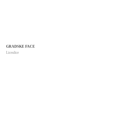
GRADSKE FACE
Liceulice
MIMART TEATAR