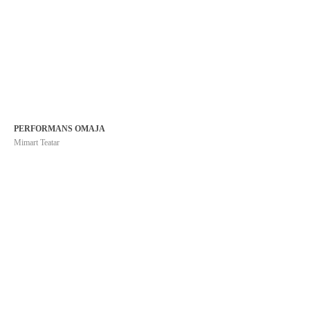
Performans Omaja
PERFORMANS OMAJA
Mimart Teatar