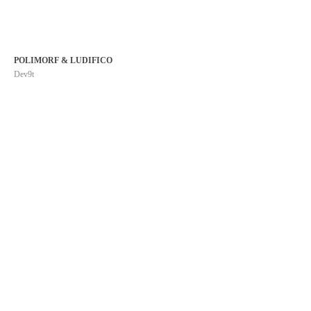
POLIMORF & LUDIFICO
Dev9t
HORKESTAR
Nastup Horkestra