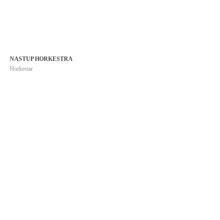
NASTUP HORKESTRA
Horkestar
LICEULICE
Gradske face