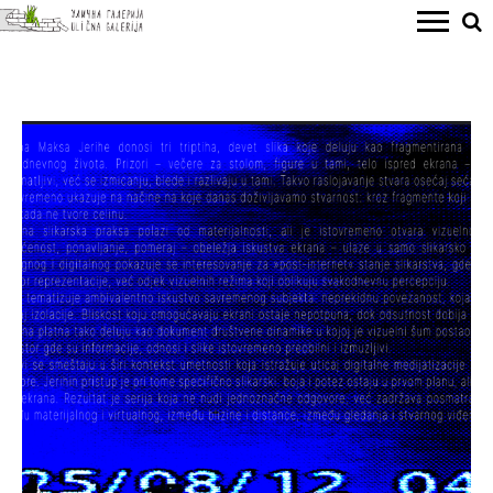
MAKS JERIHA
„25/08/12 04:21“, by Maks Jeriha / Samit Nesvrstanih + DJ & MC B