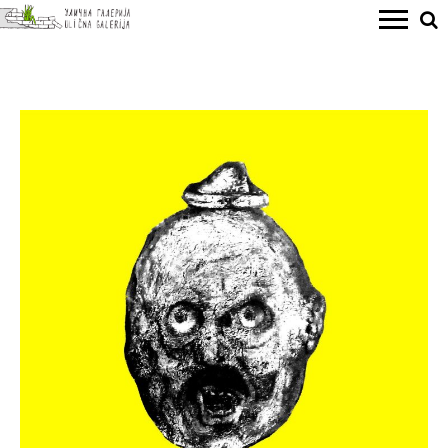
SAŠA BRKIĆ
Brkić Marić izložba