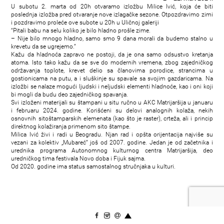
U subotu 2. marta od 20h otvaramo izložbu Milice Ivić, koja će biti
poslednja izložba pred otvaranje nove izlagačke sezone. Otpozdravimo zimi
i pozdravimo proleće ove subote u 20h u Uličnoj galeriji
“Pitali babu na selu koliko je bilo hladno prošle zime.
– Nije bilo mnogo hladno, samo smo 9 dana morali da budemo stalno u
krevetu da se ugrejemo.”
Kažu da hladnoća zapravo ne postoji, da je ona samo odsustvo kretanja
atoma. Isto tako kažu da se sve do modernih vremena, zbog zajedničkog
održavanja toplote, krevet delio sa članovima porodice, strancima u
gostionicama na putu, a i sluškinje su spavale sa svojim gazdaricama. Na
izložbi se nalaze mogući ljudski i neljudski elementi hladnoće, kao i oni koji
bi mogli da budu deo zajedničkog spavanja.
Svi izloženi materijali su štampani u situ ručno u AKC Matrijaršija u januaru
i februaru 2024. godine. Korišćeni su delovi analognih kolaža, nekih
osnovnih sitoštamparskih elemenata (kao što je raster), crteža, ali i princip
direktnog kolažiranja primenom sito štampe.
Milica Ivić živi i radi u Beogradu. Njan rad i opšta orijentacija najviše su
vezani za kolektiv „Mubareć” još od 2007. godine. Jedan je od začetnika i
urednika programa Autonomnog kulturnog centra Matrijaršija, deo
uredničkog tima festivala Novo doba i Fijuk sajma.
Od 2020. godine ima status samostalnog stručnjaka u kulturi.