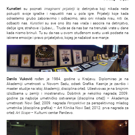
Kunstleri
su poznati
imaginarni prijatelji
iz detinjstva koji nikada neće
pokupiti svoje igračke i napustiti nas u pola igre. Prijatelji koje kada
odrastemo grubo zaboravimo i odbacimo, iako oni nikada nisu, niti će,
odbaciti nas.
Kunstleri
su sve ono što nas vraća i asocira na detinjstvo,
dečije igre, strahove i ljubavi,… Trude se da nas bar na trenutak vrate u dane
kada nismo brinuli. Tu su da nas u ovom otuđenom svetu uvek podsete na
iskrene emocije i pravo prijateljstvo, kojeg je nažalost sve manje.
Danilo Vuković
rođen je 1984. godine u Kraljevu. Diplomirao je na
Akademiji umetnosti u Novom Sadu, odsek Grafika. Kasnije je završio i
master studije na istoj Akademiji, disciplina crtež. Učestvovao je na brojnim
izložbama u zemlji i inostranstvu. Dobitnik je nekoliko nagrada; 2009.
godine za najbolje umetničko ostvarenje (disciplina crtež) – Akademija
umetnosti Novi Sad; 2009. nagrada
Perspektive
za perspektivnog mladog
umetnika (disciplina grafika) – Art Klinika Novi Sad; 2012. prva nagrada za
crtež
Art Scape
– Kulturni centar Pančevo.