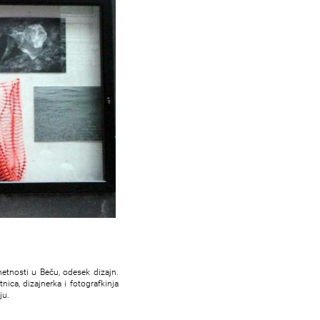
etnosti u Beču, odesek dizajn.
ica, dizajnerka i fotografkinja
ju.