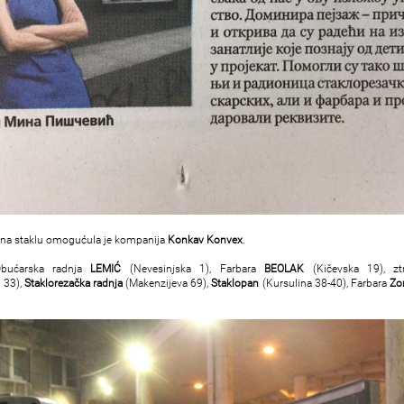
h na staklu omogućula je kompanija
Konkav Konvex
.
Obućarska radnja
LEMIĆ
(Nevesinjska 1), Farbara
BEOLAK
(Kičevska 19), z
 33),
Staklorezačka radnja
(Makenzijeva 69),
Staklopan
(Kursulina 38-40), Farbara
Zo