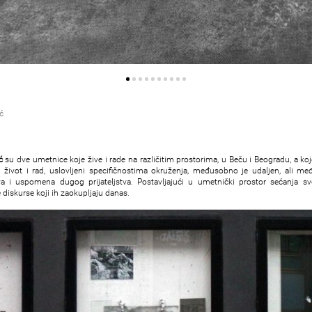
ć
ć
su dve umetnice koje žive i rade na različitim prostorima, u Beču i Beogradu, a koje
 život i rad, uslovljeni specifičnostima okruženja, međusobno je udaljen, ali me
va i uspomena dugog prijateljstva. Postavljajući u umetnički prostor sećanja s
 diskurse koji ih zaokupljaju danas.