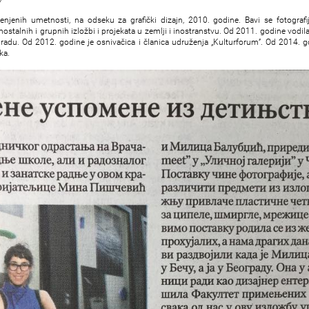
enjenih umetnosti, nа odseku zа grаfički dizаjn, 2010. godine. Bаvi se fotogrаfi
amostalnih i grupnih izložbi i projekata u zemlji i inostranstvu. Od 2011. godine vodi
du. Od 2012. godine je osnivačica i članica udruženja „Kulturforum’’. Od 2014. g
ka.