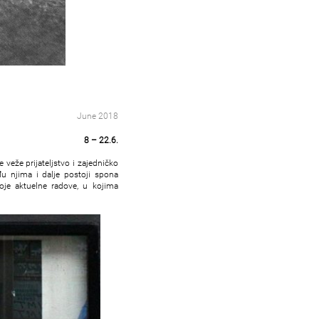
June 2018
8 – 22.6.
 veže prijateljstvo i zajedničko
đu njima i dalje postoji spona
voje aktuelne radove, u kojima