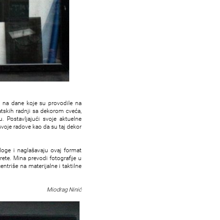
ja na dane koje su provodile na
natskih radnji sa dekorom cveća,
. Postavljajući svoje aktuelne
svoje radove kao da su taj dekor
zloge i naglašavaju ovaj format
rete. Mina prevodi fotografije u
ntriše na materijalne i taktilne
Miodrag Ninić