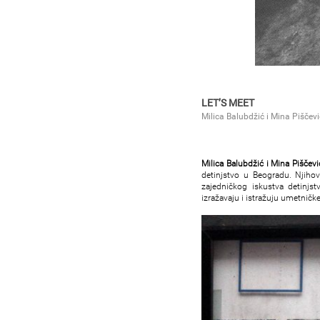
LET’S MEET
Milica Balubdžić i Mina Piščevi
Milica Balubdžić i Mina Piščevi
detinjstvo u Beogradu. Njihov
zajedničkog iskustva detinjst
izražavaju i istražuju umetničke