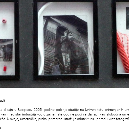
rad)
za dizajn u Beogradu 2005. godine počinje studije na Univerzitetu primenjenih um
kao magistar industrijskog dizajna. Iste godine počinje da radi kao slobodna umetn
ča. U svojoj umetničkoj praksi primarno istražuje arhitekturu i prirodu kroz fotografi
)