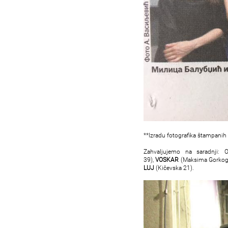
**Izradu fotografika štampani
Zahvaljujemo na saradnji: 
39),
VOSKAR
(Maksima Gorkog
LUJ
(Kičevska 21).