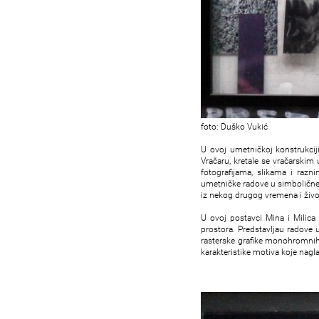
foto: Duško Vukić
U ovoj umetničkoj konstrukciji
Vračaru, kretale se vračarskim 
fotografijama, slikama i razn
umetničke radove u simbolične i
iz nekog drugog vremena i živo
U ovoj postavci Mina i Milica 
prostora. Predstavljau radove u
rasterske grafike monohromnih t
karakteristike motiva koje nagl