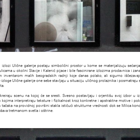
 izlozi Ulične galerije postaju simbolični prostor u kome se materijalizuju sećan
ulicama u okolini Slavije i Kalenić pijace i bile fascinirane izlozima prodavnica i za
im inventarom malih beogradskih radnji koje danas polako, ali sigurno iščezavaju
zloge Ulične galerije one sebe stavljaju u situaciju uličnog prolaznika i posmatraju 
ta.
kreiraju scenu na kojoj će se sresti. Svesno postavljaju i orjentišu svoj izbor u i
 kojima interpretiraju teksture i fizikalnost kroz konkretne i apstraktne motive i pok
ačaka na providnoj površini stakla ističući strukturne vrednosti dok se Milica konce
ašava tretmanom svetla i oštrine.