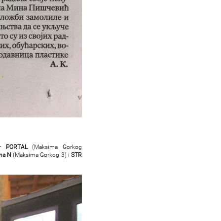
tr
PORTAL
(Maksima Gorkog
na N
(Maksima Gorkog 3) i
STR