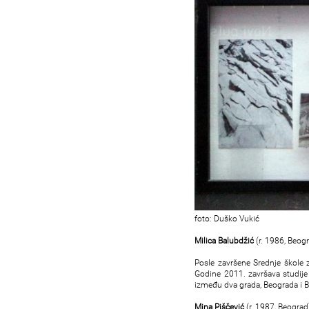
foto: Duško Vukić
Milica Balubdžić
(r. 1986, Beog
Posle završene Srednje škole 
Godine 2011. završava studije 
između dva grada, Beograda i Be
Mina Piščević
(r. 1987, Beograd