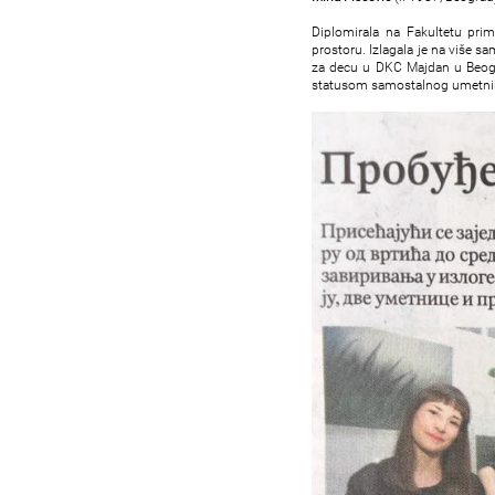
Diplomirаlа nа Fаkultetu prim
prostoru. Izlаgаlа je nа više s
za decu u DKC Majdan u Beogra
statusom samostalnog umetni