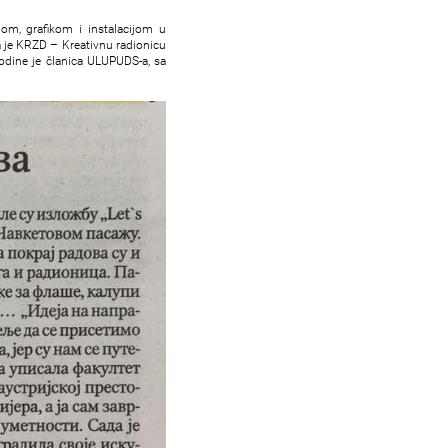
jom, grafikom i instalacijom u
la je KRZD – Kreativnu radionicu
odine je članica ULUPUDS-a, sa