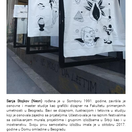
Sanja Stojkov (Neon)
rođena je u Somboru 1991. godine, završila je
osnovne i master studije kao grafički dizajner na Fakultetu primenjenih
umetnosti u Beogradu. Bavi se dizajnom, ilustracijom i tetovira u studiju
koji je osnovala zajedno sa prijateljima. Učestvovala je na raznim festivalima
sa oslikavanjem murala, projektima i grupnim izložbama u Srbiji kao i u
inostranstvu. Svoju prvu samostalnu izložbu imala je u oktobru 2017.
godine u Domu omladine u Beogradu.