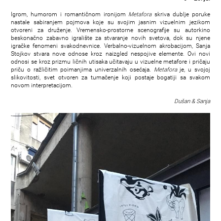
Igrom, humorom i romantičnom ironijom
Metafora
skriva dublje poruke
nastale sabiranjem pojmova koje su svojim jasnim vizuelnim jezikom
otvoreni za druženje. Vremensko-prostorne scenografije su autorkino
beskonačno zabavno igralište za stvaranje novih svetova, dok su njene
igračke fenomeni svakodnevnice. Verbalno-vizuelnom akrobacijom, Sanja
Stojkov stvara nove odnose kroz naizgled nespojive elemente. Ovi novi
odnosi se kroz prizmu ličnih utisaka učitavaju u vizuelne metafore i pričaju
priču o ražličitim poimanjima univerzalnih osećaja.
Metafora
je, u svojoj
slikovitosti, svet otvoren za tumačenje koji postaje bogatiji sa svakom
novom interpretacijom.
Dušan & Sanja