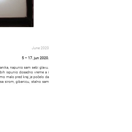
June 2020
5 – 17. jun 2020.
panika, napunio sam sebi glavu.
 bih ispunio dosadno vreme a i
amo malo pred kraj je počelo da
sa sirom, gibanicu, stalno sam