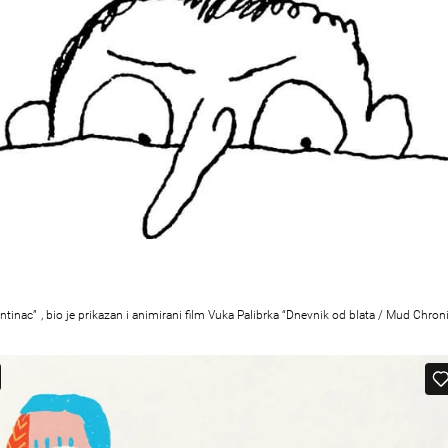
ntinac” , bio je prikazan i animirani film Vuka Palibrka “Dnevnik od blata / Mud Chronic