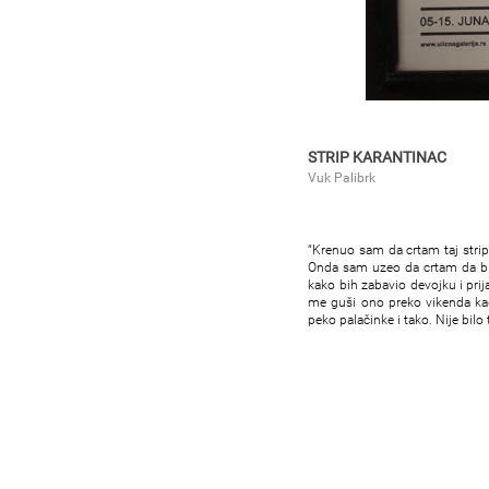
STRIP KARANTINAC
Vuk Palibrk
“Krenuo sam da crtam taj strip
Onda sam uzeo da crtam da bih
kako bih zabavio devojku i pri
me guši ono preko vikenda kad
peko palačinke i tako. Nije bilo 