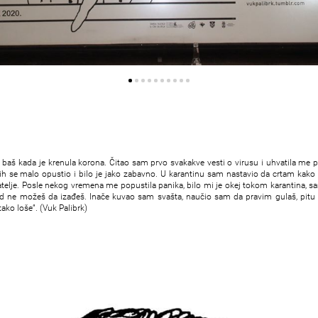
 baš kada je krenula korona. Čitao sam prvo svakakve vesti o virusu i uhvatila me 
 se malo opustio i bilo je jako zabavno. U karantinu sam nastavio da crtam kako
jatelje. Posle nekog vremena me popustila panika, bilo mi je okej tokom karantina, s
 ne možeš da izađeš. Inače kuvao sam svašta, naučio sam da pravim gulaš, pitu 
tako loše”. (Vuk Palibrk)