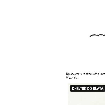
Na otvaranju izložbe “Strip kara
Woznicki.