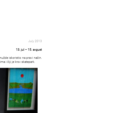
July 2013
13. jul – 15. avgust
nužde iskoristio na pravi način.
ma i čiji je krov skatepark.