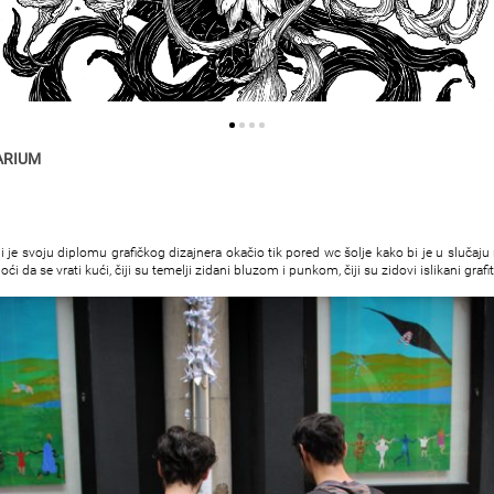
ARIUM
i je svoju diplomu grafičkog dizajnera okačio tik pored wc šolje kako bi je u slučaju 
 da se vrati kući, čiji su temelji zidani bluzom i punkom, čiji su zidovi islikani grafiti