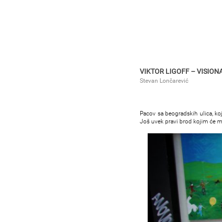
VIKTOR LIGOFF – VISION
Stevan Lončarević
Pacov sa beogradskih ulica, koj
Još uvek pravi brod kojim će moći