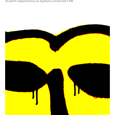
studenti Departmana za digitalne umetnosti FMK
OFICINA ARARA
Otvaranje izložbe “Tuuurbarara” kolektiva Oficina Arara