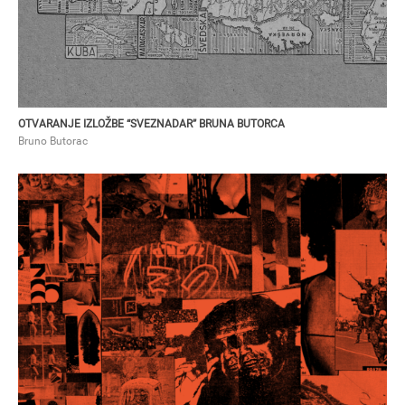
OTVARANJE IZLOŽBE “SVEZNADAR” BRUNA BUTORCA
Bruno Butorac
ALEKSA VITOROVIĆ
ВАРИКИНА? VARIKINA! i XI rođendan Ulične galerije