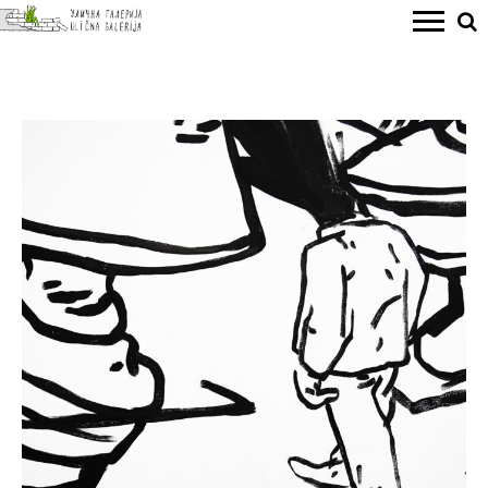
VUK ĐURIĆ - ENDO
“S gorkim suzama, s Vukom se borim” – Izložba crteža Vuka Đurić