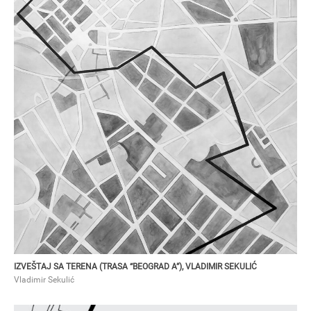
VLADIMIR SEKULIĆ
Izveštaj sa terena (Trasa “Beograd A”), Vladimir Sekulić
IZVEŠTAJ SA TERENA (TRASA “BEOGRAD A”), VLADIMIR SEKULIĆ
Vladimir Sekulić