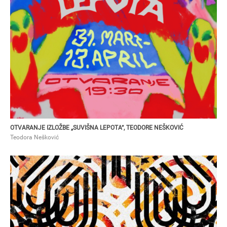
TEODORA NEŠKOVIĆ
Otvaranje izložbe „Suvišna lepota“, Teodore Nešković
OTVARANJE IZLOŽBE „SUVIŠNA LEPOTA“, TEODORE NEŠKOVIĆ
Teodora Nešković