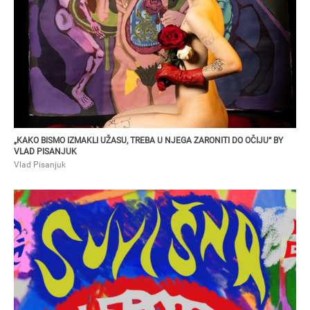
„Kako bismo izmakli užasu, treba u njega zaroniti do očiju“ by Vla
„KAKO BISMO IZMAKLI UŽASU, TREBA U NJEGA ZARONITI DO OČIJU“ BY
VLAD PISANJUK
Vlad Pisanjuk