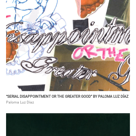
PALOMA LUZ DÍAZ
“Serial disappointment or the greater good” by Paloma Luz Díaz
“SERIAL DISAPPOINTMENT OR THE GREATER GOOD” BY PALOMA LUZ DÍAZ
Paloma Luz Díaz