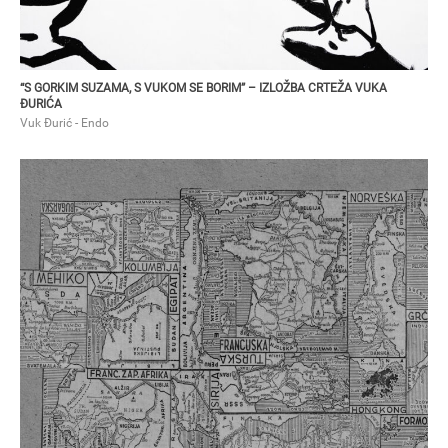
“S GORKIM SUZAMA, S VUKOM SE BORIM” – IZLOŽBA CRTEŽA VUKA
ĐURIĆA
Vuk Đurić - Endo
BRUNO BUTORAC
Otvaranje izložbe “Sveznadar” Bruna Butorca