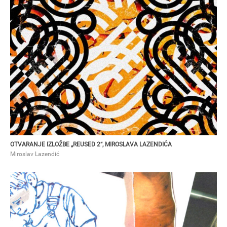
MIROSLAV LAZENDIĆ
Otvaranje izložbe „Reused 2“, Miroslava Lazendića
OTVARANJE IZLOŽBE „REUSED 2“, MIROSLAVA LAZENDIĆA
Miroslav Lazendić