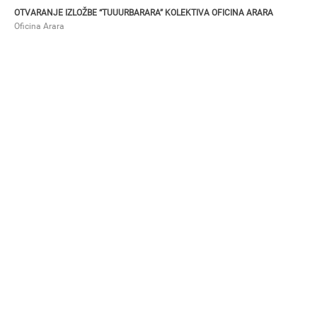
OTVARANJE IZLOŽBE “TUUURBARARA” KOLEKTIVA OFICINA ARARA
Oficina Arara
SANDRA NINIĆ
Otvaranje izložbe “NON RELIGIOUS VIEWS” Sandre Ninić