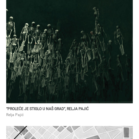
RELJA PAJIĆ
“Proleće je stiglo u naš grad”, Relja Pajić
“PROLEĆE JE STIGLO U NAŠ GRAD”, RELJA PAJIĆ
Relja Pajić